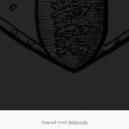
Skapad med
Webnode