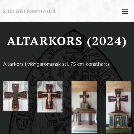
Sankt Eriks Konstverkstad
ALTARKORS (2024)
Altarkors i vikingaromansk stil, 75 cm, konstharts