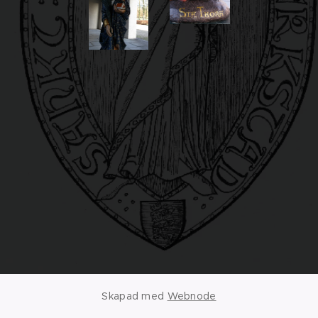
Skapad med
Webnode